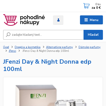
0
ks
za
0 €
Menu
Hľadať
Úvod
Drogéria a kozmetika
Alternatívne parfumy
Dámske parfumy
JFenzi
JFenzi Day & Night Donna edp 100ml
JFenzi Day & Night Donna edp
100ml