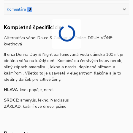
Komentáre
0
Kompletné špecifikácie
Alternatíva vône: Dolce & Gabbana ‐ Dolce. DRUH VÔNE:
kvetinová
JFenzi Donna Day & Night parfumovaná voda dámska 100 ml je
ideálna vôňa na každý deň . Kombinácia čerstvých listov neroli,
silný zápach amarylisu , lekno a narcis doplnené pižmom a
kašmírom . Všetko to je uzavreté v elegantnom flakóne a je to
ideálny darček pre citlivé ženy.
HLAVA
: kvet papáje, neroli
SRDCE
: amerylis, lekno, Narcissus
ZÁKLAD
: kašmírové drevo, pižmo