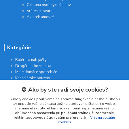
Ochrana osobných údajov
Vrátenie tovaru
Ako reklamovať
Kategórie
Batérie a nabíjačky
Drogéria a kozmetika
Malé domáce spotrebiče
Kancelárske potreby
🍪 Ako by ste radi svoje cookies?
Kontakt
Súbory cookies používame na správne fungovanie nášho e-shopu
av prípade vášho súhlasu tiež na sledovanie štatistík o webe,
meranie efektivity reklamných kampaní, zapamätanie vášho
INTERGAM s.r.o
obľúbeného nastavenia pri používaní stránok, či zobrazenie
Jelšová 5
reklám zodpovedajúcich vašim preferenciám.
Viac na využitie
cookies
831 01 Bratislava
obchod@pohodlne-nakupy.sk