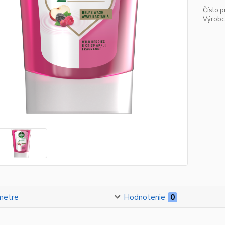
Číslo p
Výrobc
metre
Hodnotenie
0