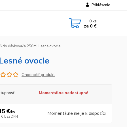
Prihlásenie
0
ks
za
0 €
 do dávkovača 250ml Lesné ovocie
Lesné ovocie
Ohodnotiť produkt
tupnosť
Momentálne nedostupné
45 €
/
ks
Momentálne nie je k dispozícii
 €
bez DPH