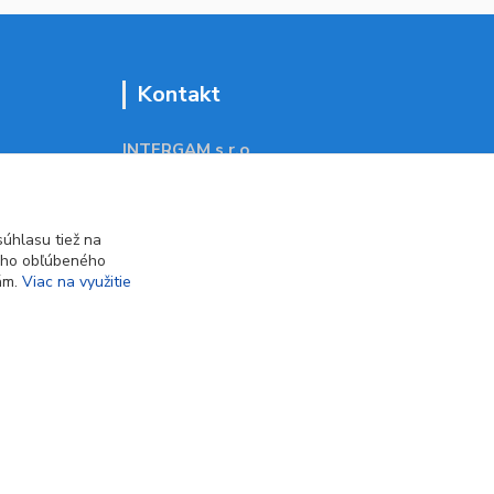
Kontakt
INTERGAM s.r.o
Jelšová 5
831 01 Bratislava
obchod@pohodlne-nakupy.sk
úhlasu tiež na
ášho obľúbeného
iám.
Viac na využitie
Vytvorené na
Eshop-rychlo.sk