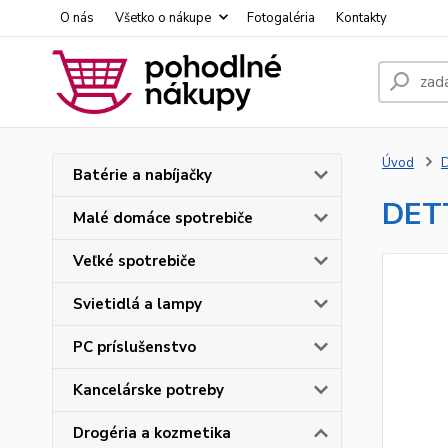
O nás
Všetko o nákupe
Fotogaléria
Kontakty
Úvod
D
Batérie a nabíjačky
DETT
Malé domáce spotrebiče
Veľké spotrebiče
Svietidlá a lampy
PC príslušenstvo
Kancelárske potreby
Drogéria a kozmetika