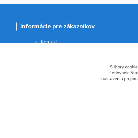
Informácie pre zákazníkov
Kontakt
Obchodné podmienky
Ochrana osobných údajov
Vrátenie tovaru
Súbory cookie
Ako reklamovať
sledovanie šta
nastavenia pri pou