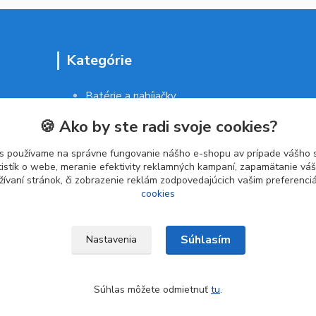
Kategórie
Batérie a nabíjačky
Drogéria a kozmetika
🍪 Ako by ste radi svoje cookies?
Malé domáce spotrebiče
Kancelárske potreby
s používame na správne fungovanie nášho e-shopu av prípade vášho s
tistík o webe, meranie efektivity reklamných kampaní, zapamätanie v
žívaní stránok, či zobrazenie reklám zodpovedajúcich vašim preferenc
cookies
Súhlasím
Nastavenia
Súhlas môžete odmietnuť
tu
.