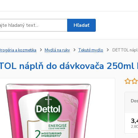
Hľadať
rogéria a kozmetika
Mydlá na ruky
Tekuté mydlo
DETTOL náplň
OL náplň do dávkovača 250ml 
Dos
3,
2,80