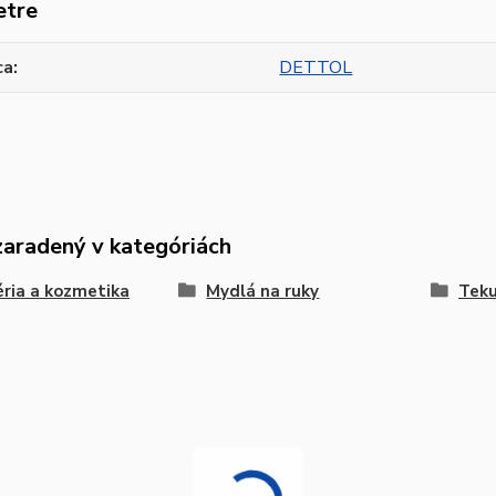
etre
ca
DETTOL
zaradený v kategóriách
ria a kozmetika
Mydlá na ruky
Tek