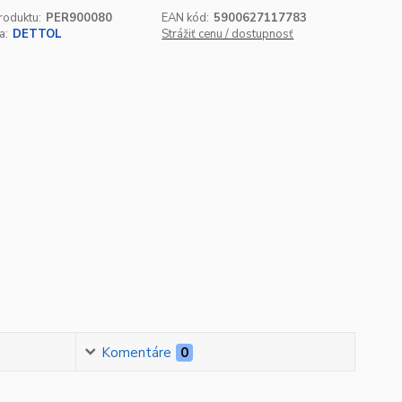
roduktu:
PER900080
EAN kód:
5900627117783
a:
DETTOL
Strážiť cenu / dostupnosť
Komentáre
0