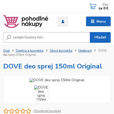
0
ks
za
0 €
Menu
Hľadať
Úvod
Drogéria a kozmetika
Telová kozmetika
Deodorant
DOVE
deo sprej 150ml Original
DOVE deo sprej 150ml Original
Ohodnotiť produkt