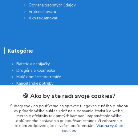
Ochrana osobných údajov
Vrátenie tovaru
Ako reklamovať
Kategórie
Batérie a nabíjačky
Drogéria a kozmetika
Malé domáce spotrebiče
Kancelárske potreby
🍪 Ako by ste radi svoje cookies?
Kontakt
Súbory cookies používame na správne fungovanie nášho e-shopu
av prípade vášho súhlasu tiež na sledovanie štatistík o webe,
meranie efektivity reklamných kampaní, zapamätanie vášho
INTERGAM s.r.o
obľúbeného nastavenia pri používaní stránok, či zobrazenie
Jelšová 5
reklám zodpovedajúcich vašim preferenciám.
Viac na využitie
cookies
831 01 Bratislava
obchod@pohodlne-nakupy.sk