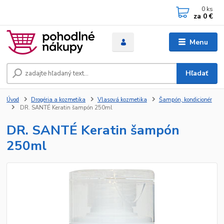
0
ks
za
0 €
Menu
Hľadať
Úvod
Drogéria a kozmetika
Vlasová kozmetika
Šampón, kondicionér
DR. SANTÉ Keratin šampón 250ml
DR. SANTÉ Keratin šampón
250ml