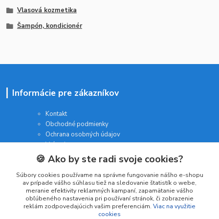
Vlasová kozmetika
Šampón, kondicionér
Informácie pre zákazníkov
Kontakt
Obchodné podmienky
Ochrana osobných údajov
Vrátenie tovaru
Ako reklamovať
🍪 Ako by ste radi svoje cookies?
Súbory cookies používame na správne fungovanie nášho e-shopu
av prípade vášho súhlasu tiež na sledovanie štatistík o webe,
meranie efektivity reklamných kampaní, zapamätanie vášho
obľúbeného nastavenia pri používaní stránok, či zobrazenie
Kategórie
reklám zodpovedajúcich vašim preferenciám.
Viac na využitie
cookies