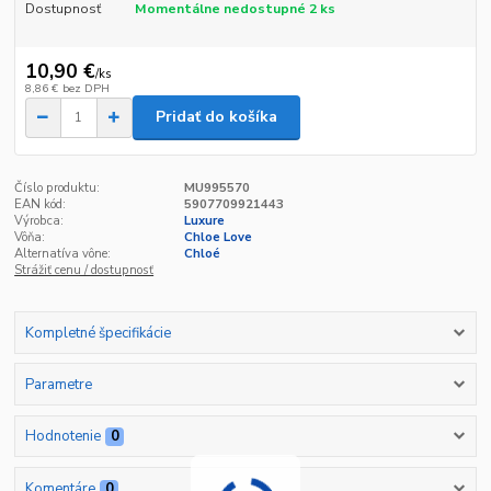
Dostupnosť
Momentálne nedostupné 2 ks
10,90 €
/
ks
8,86 €
bez DPH
Pridať do košíka
Číslo produktu:
MU995570
EAN kód:
5907709921443
Výrobca:
Luxure
Vôňa:
Chloe Love
Alternatíva vône:
Chloé
Strážiť cenu / dostupnosť
Kompletné špecifikácie
Parametre
Hodnotenie
0
Komentáre
0