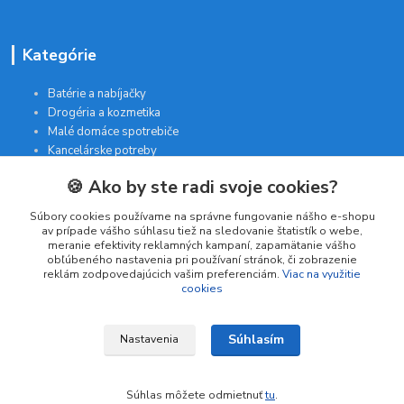
Kategórie
Batérie a nabíjačky
Drogéria a kozmetika
Malé domáce spotrebiče
Kancelárske potreby
🍪 Ako by ste radi svoje cookies?
Kontakt
Súbory cookies používame na správne fungovanie nášho e-shopu
av prípade vášho súhlasu tiež na sledovanie štatistík o webe,
meranie efektivity reklamných kampaní, zapamätanie vášho
INTERGAM s.r.o
obľúbeného nastavenia pri používaní stránok, či zobrazenie
Jelšová 5
reklám zodpovedajúcich vašim preferenciám.
Viac na využitie
cookies
831 01 Bratislava
obchod@pohodlne-nakupy.sk
Súhlasím
Nastavenia
Súhlas môžete odmietnuť
tu
.