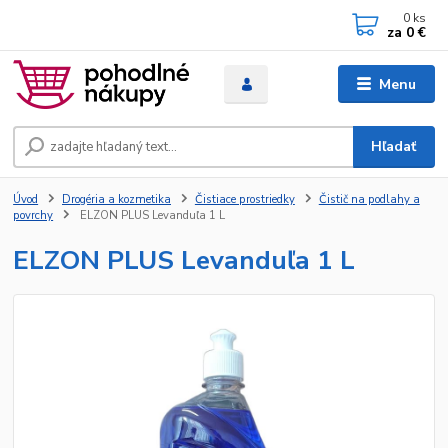
0
ks
za
0 €
Menu
Hľadať
Úvod
Drogéria a kozmetika
Čistiace prostriedky
Čistič na podlahy a
povrchy
ELZON PLUS Levanduľa 1 L
ELZON PLUS Levanduľa 1 L