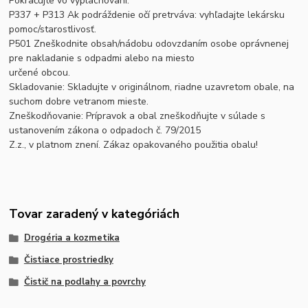
Pokračujte vo vyplachovaní.
P337 + P313 Ak podráždenie očí pretrváva: vyhľadajte lekársku
pomoc/starostlivosť.
P501 Zneškodnite obsah/nádobu odovzdaním osobe oprávnenej
pre nakladanie s odpadmi alebo na miesto
určené obcou.
Skladovanie: Skladujte v originálnom, riadne uzavretom obale, na
suchom dobre vetranom mieste.
Zneškodňovanie: Prípravok a obal zneškodňujte v súlade s
ustanovením zákona o odpadoch č. 79/2015
Z.z., v platnom znení. Zákaz opakovaného použitia obalu!
Tovar zaradený v kategóriách
Drogéria a kozmetika
Čistiace prostriedky
Čistič na podlahy a povrchy