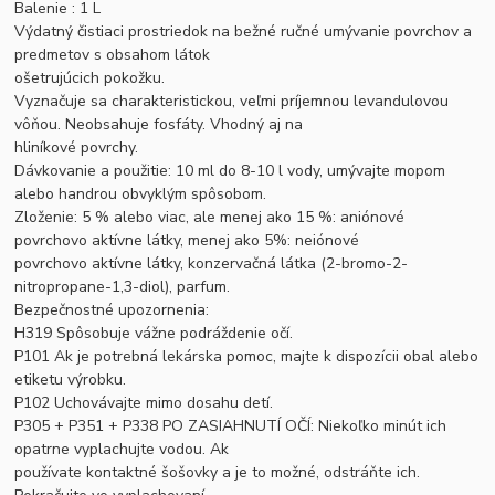
Balenie : 1 L
Výdatný čistiaci prostriedok na bežné ručné umývanie povrchov a
predmetov s obsahom látok
ošetrujúcich pokožku.
Vyznačuje sa charakteristickou, veľmi príjemnou levandulovou
vôňou. Neobsahuje fosfáty. Vhodný aj na
hliníkové povrchy.
Dávkovanie a použitie: 10 ml do 8-10 l vody, umývajte mopom
alebo handrou obvyklým spôsobom.
Zloženie: 5 % alebo viac, ale menej ako 15 %: aniónové
povrchovo aktívne látky, menej ako 5%: neiónové
povrchovo aktívne látky, konzervačná látka (2-bromo-2-
nitropropane-1,3-diol), parfum.
Bezpečnostné upozornenia:
H319 Spôsobuje vážne podráždenie očí.
P101 Ak je potrebná lekárska pomoc, majte k dispozícii obal alebo
etiketu výrobku.
P102 Uchovávajte mimo dosahu detí.
P305 + P351 + P338 PO ZASIAHNUTÍ OČÍ: Niekoľko minút ich
opatrne vyplachujte vodou. Ak
používate kontaktné šošovky a je to možné, odstráňte ich.