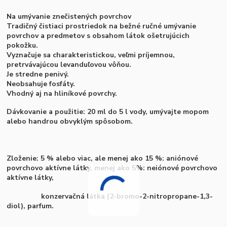
Na umývanie znečistených povrchov
Tradičný čistiaci prostriedok na bežné ručné umývanie
povrchov a predmetov s obsahom látok ošetrujúcich
pokožku.
Vyznačuje sa charakteristickou, veľmi príjemnou,
pretrvávajúcou levanduľovou vôňou.
Je stredne penivý.
Neobsahuje fosfáty.
Vhodný aj na hliníkové povrchy.
Dávkovanie a použitie:
20 ml do 5 l vody, umývajte mopom
alebo handrou obvyklým spôsobom.
Zloženie:
5 % alebo viac, ale menej ako 15 %: aniónové
povrchovo aktívne látky, menej ako 5%: neiónové povrchovo
aktívne látky,
konzervačná látka (2-bromo-2-nitropropane-1,3-
diol), parfum.