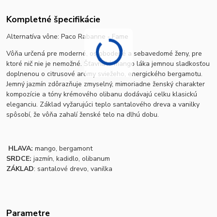
Kompletné špecifikácie
Alternatíva vône:
Paco Rabanne ‐ Fame
Vôňa určená pre moderné, oslobodené a sebavedomé ženy, pre
ktoré nič nie je nemožné. Šťavnaté mango láka jemnou sladkosťou
doplnenou o citrusové arómy sviežeho, energického bergamotu.
Jemný jazmín zdôrazňuje zmyselný, mimoriadne ženský charakter
kompozície a tóny krémového olibanu dodávajú celku klasickú
eleganciu. Základ vyžarujúci teplo santalového dreva a vanilky
spôsobí, že vôňa zahalí ženské telo na dlhú dobu.
HLAVA:
mango, bergamont
SRDCE:
jazmín, kadidlo, olibanum
ZÁKLAD
: santalové drevo, vanilka
Parametre