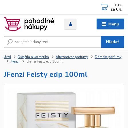
0
ks
za
0 €
Menu
Hľadať
Úvod
Drogéria a kozmetika
Alternatívne parfumy
Dámske parfumy
JFenzi
JFenzi Feisty edp 100ml
JFenzi Feisty edp 100ml