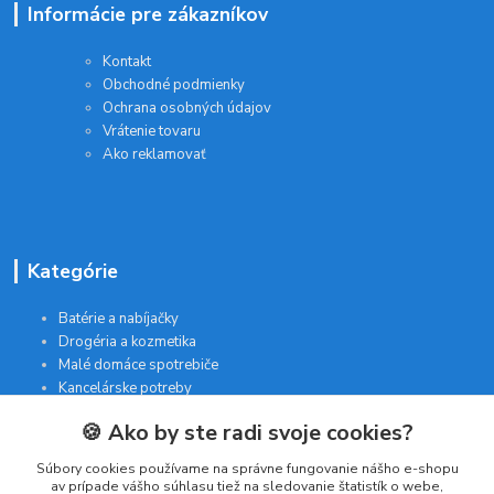
Informácie pre zákazníkov
Kontakt
Obchodné podmienky
Ochrana osobných údajov
Vrátenie tovaru
Ako reklamovať
Kategórie
Batérie a nabíjačky
Drogéria a kozmetika
Malé domáce spotrebiče
Kancelárske potreby
🍪 Ako by ste radi svoje cookies?
Kontakt
Súbory cookies používame na správne fungovanie nášho e-shopu
av prípade vášho súhlasu tiež na sledovanie štatistík o webe,