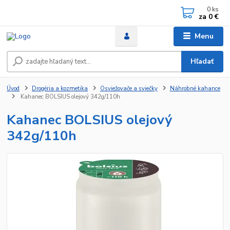
0
ks
za
0 €
Menu
Hľadať
Úvod
Drogéria a kozmetika
Osviežovače a sviečky
Náhrobné kahance
Kahanec BOLSIUS olejový 342g/110h
Kahanec BOLSIUS olejový
342g/110h