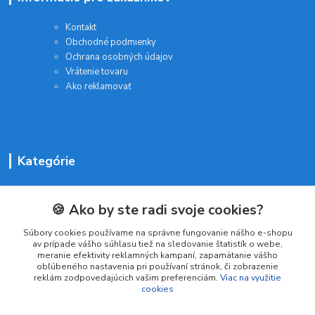
Kontakt
Obchodné podmienky
Ochrana osobných údajov
Vrátenie tovaru
Ako reklamovať
Kategórie
Batérie a nabíjačky
Drogéria a kozmetika
🍪 Ako by ste radi svoje cookies?
Malé domáce spotrebiče
Súbory cookies používame na správne fungovanie nášho e-shopu
Kancelárske potreby
av prípade vášho súhlasu tiež na sledovanie štatistík o webe,
meranie efektivity reklamných kampaní, zapamätanie vášho
obľúbeného nastavenia pri používaní stránok, či zobrazenie
reklám zodpovedajúcich vašim preferenciám.
Viac na využitie
Kontakt
cookies