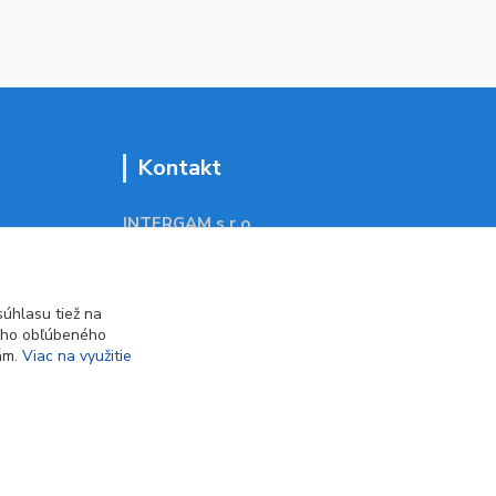
Kontakt
INTERGAM s.r.o
Jelšová 5
831 01 Bratislava
obchod@pohodlne-nakupy.sk
úhlasu tiež na
ášho obľúbeného
iám.
Viac na využitie