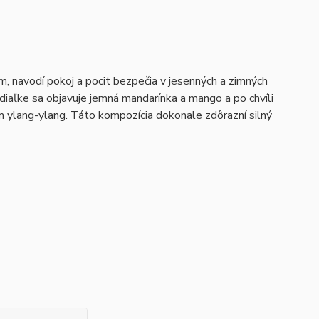
om, navodí pokoj a pocit bezpečia v jesenných a zimných
diaľke sa objavuje jemná mandarínka a mango a po chvíli
ým ylang-ylang. Táto kompozícia dokonale zdôrazní silný