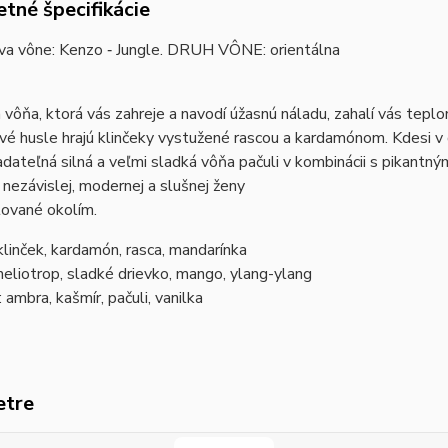
tné špecifikácie
íva vône: Kenzo ‐ Jungle. DRUH VÔNE: orientálna
 vôňa, ktorá vás zahreje a navodí úžasnú náladu, zahalí vás tepl
vé husle hrajú klinčeky vystužené rascou a kardamónom. Kdesi v 
adateľná silná a veľmi sladká vôňa pačuli v kombinácii s pikantn
 nezávislej, modernej a slušnej ženy
tované okolím.
klinček, kardamón, rasca, mandarínka
heliotrop, sladké drievko, mango, ylang-ylang
: ambra, kašmír, pačuli, vanilka
etre