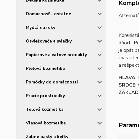
Detská kozmetika
Komple
Domácnosť - ostatné
Alternat
Mydlá na ruky
Korenistá
Osviežovače a sviečky
dňoch. Pr
je opäť b
Papierové a vatové produkty
charakter
a rešpek
Pleťová kozmetika
HLAVA:
Pomôcky do domácnosti
SRDCE:
ZÁKLAD
Pracie prostriedky
Telová kozmetika
Vlasová kozmetika
Param
Zubné pasty a kefky