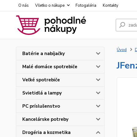
O nás
Všetko o nákupe
Fotogaléria
Kontakty
Úvod
D
Batérie a nabíjačky
JFen
Malé domáce spotrebiče
Veľké spotrebiče
Svietidlá a lampy
PC príslušenstvo
Kancelárske potreby
Drogéria a kozmetika