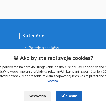
Kategórie
Batérie a nabíjačky
Drogéria a kozmetika
🍪 Ako by ste radi svoje cookies?
Malé domáce spotrebiče
Kancelárske potreby
s používame na správne fungovanie nášho e-shopu av prípade vášho s
tistík o webe, meranie efektivity reklamných kampaní, zapamätanie v
žívaní stránok, či zobrazenie reklám zodpovedajúcich vašim preferenc
cookies
Súhlasím
Nastavenia