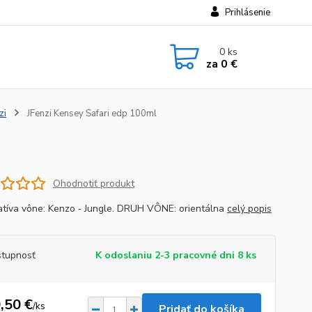
Prihlásenie
0
ks
za
0 €
zi
JFenzi Kensey Safari edp 100ml
Ohodnotiť produkt
atíva vône: Kenzo ‐ Jungle. DRUH VÔNE: orientálna
celý popis
tupnosť
K odoslaniu 2-3 pracovné dni 8 ks
,50 €
/
ks
Pridať do košíka