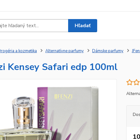
Hľadať
rogéria a kozmetika
Alternatívne parfumy
Dámske parfumy
JFen
zi Kensey Safari edp 100ml
Altern
Dos
10