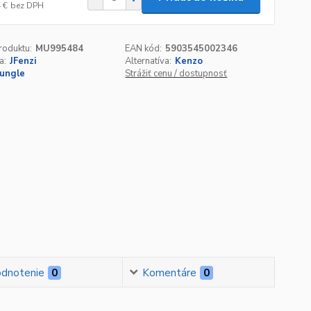
 €
bez DPH
roduktu:
MU995484
EAN kód:
5903545002346
a:
JFenzi
Alternatíva:
Kenzo
Jungle
Strážiť cenu / dostupnosť
dnotenie
0
Komentáre
0