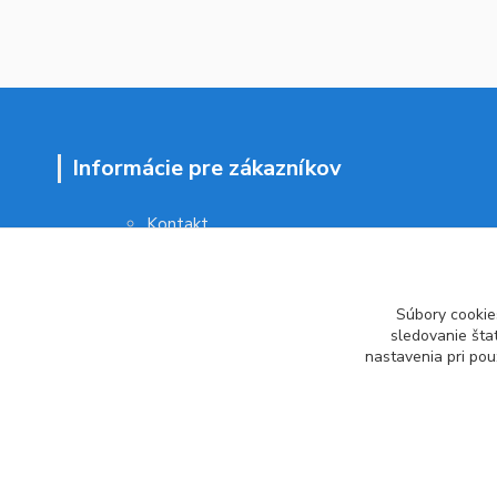
Informácie pre zákazníkov
Kontakt
Obchodné podmienky
Ochrana osobných údajov
Vrátenie tovaru
Súbory cookie
Ako reklamovať
sledovanie šta
nastavenia pri pou