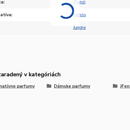
ca
JFenzi
atíva
Kenzo
Jungle
zaradený v kategóriách
natívne parfumy
Dámske parfumy
JFen