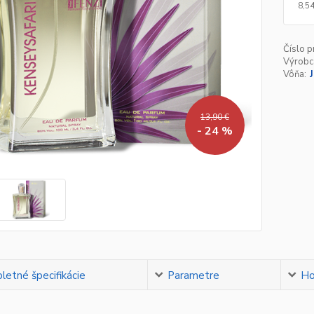
8,54
Číslo p
Výrobc
Vôňa:
13,90 €
- 24 %
etné špecifikácie
Parametre
Ho