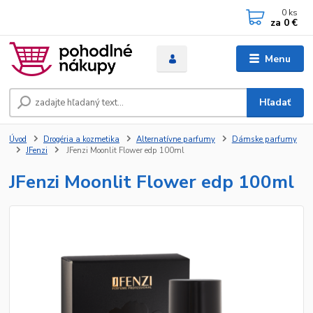
0
ks
za
0 €
Menu
Hľadať
Úvod
Drogéria a kozmetika
Alternatívne parfumy
Dámske parfumy
JFenzi
JFenzi Moonlit Flower edp 100ml
JFenzi Moonlit Flower edp 100ml