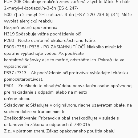
EUH 208 Obsahuje reakčná zmes zložená z týchto látok: 5-chlór-
2-metyl-4-izotiazolín-3-ón [ES č. 247-
500-7] a 2-metyl-2H-izotiazol-3-ón [ES č. 220-239-6] (3:1). Môže
vyvolať alergickú reakciu.
Bezpečnostné upozornenia:
H319 Spôsobuje vážne podráždenie očí.
P280 - Noste ochranné okuliare/ochranu tváre.
P305+P351+P338 - PO ZASIAHNUTÍ OČÍ: Niekoľko minút ich
opatrne vyplachujte vodou. Ak používate
kontaktné šošovky a je to možné, odstráňte ich. Pokračujte vo
vyplachovaní.
P337+P313 - Ak podráždenie očí pretrváva: vyhľadajte lekársku
pomoc/starostlivosť.
P501 - Zneškodnite obsah/nádobu odovzdaním osobe oprávnenej
pre nakladanie s odpadmi alebo na miesto
určené obcou.
Skladovanie: Skladujte v originálnom, riadne uzavretom obale, na
suchom dobre vetranom mieste.
Zneškodňovanie: Prípravok a obal zneškodňujte v súlade s
ustanovením zákona o odpadoch č. 79/2015
Z.z., v platnom znení. Zákaz opakovaného použitia obalu!