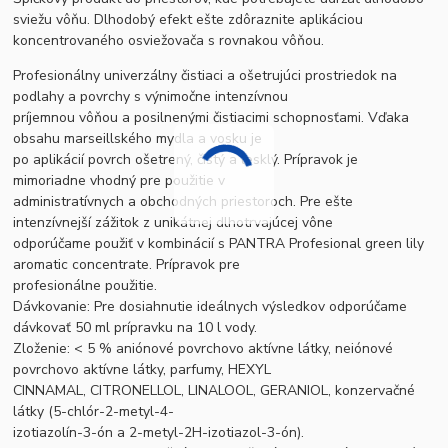
sviežu vôňu. Dlhodobý efekt ešte zdôraznite aplikáciou
koncentrovaného osviežovača s rovnakou vôňou.
Profesionálny univerzálny čistiaci a ošetrujúci prostriedok na
podlahy a povrchy s výnimočne intenzívnou
príjemnou vôňou a posilnenými čistiacimi schopnosťami. Vďaka
obsahu marseillského mydla a vosku je
po aplikácií povrch ošetrený, čistý a lesklý. Prípravok je
mimoriadne vhodný pre použitie v
administratívnych a obchodných priestoroch. Pre ešte
intenzívnejší zážitok z unikátnej dlhotrvajúcej vône
odporúčame použiť v kombinácií s PANTRA Profesional green lily
aromatic concentrate. Prípravok pre
profesionálne použitie.
Dávkovanie: Pre dosiahnutie ideálnych výsledkov odporúčame
dávkovať 50 ml prípravku na 10 l vody.
Zloženie: < 5 % aniónové povrchovo aktívne látky, neiónové
povrchovo aktívne látky, parfumy, HEXYL
CINNAMAL, CITRONELLOL, LINALOOL, GERANIOL, konzervačné
látky (5-chlór-2-metyl-4-
izotiazolín-3-ón a 2-metyl-2H-izotiazol-3-ón).