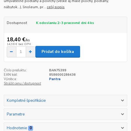
umývateľné podlahy a povrchy (veľké aj malé plochy, podlahy,
nábytok...), linoleum, pr...
celý popis
Dostupnosť
K odoslaniu 2-3 pracovné dni 4 ks
18,40 €
/
ks
14,96 €
bez DPH
Pridať do košíka
Číslo produktu:
BAN75399
EAN kód:
8586000286436
Výrobca:
Pantra
Strážiť cenu / dostupnosť
Kompletné špecifikácie
Parametre
Hodnotenie
0