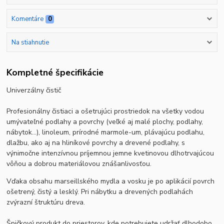
Komentáre
0
Na stiahnutie
Kompletné špecifikácie
Univerzálny čistič
Profesionálny čistiaci a ošetrujúci prostriedok na všetky vodou
umývateľné podlahy a povrchy (veľké aj malé plochy, podlahy,
nábytok...), linoleum, prírodné marmole-um, plávajúcu podlahu,
dlažbu, ako aj na hliníkové povrchy a drevené podlahy, s
výnimočne intenzívnou príjemnou jemne kvetinovou dlhotrvajúcou
vôňou a dobrou materiálovou znášanlivosťou.
Vďaka obsahu marseillského mydla a vosku je po aplikácií povrch
ošetrený, čistý a lesklý. Pri nábytku a drevených podlahách
zvýrazní štruktúru dreva.
Špičkový produkt do priestorov, kde potrebujete udržať dlhodobo