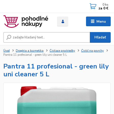
0
ks
za
0 €
Menu
Hľadať
Úvod
Drogéria a kozmetika
Čistiace prostriedky
Čistič na povrchy
Pantra 11 profesional - green lily uni cleaner 5 L
Pantra 11 profesional - green lily
uni cleaner 5 L