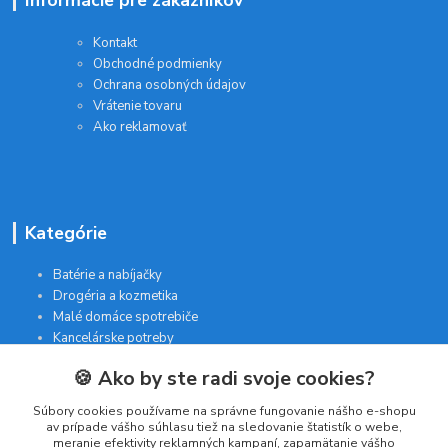
Kontakt
Obchodné podmienky
Ochrana osobných údajov
Vrátenie tovaru
Ako reklamovať
Kategórie
Batérie a nabíjačky
Drogéria a kozmetika
Malé domáce spotrebiče
Kancelárske potreby
🍪 Ako by ste radi svoje cookies?
Kontakt
Súbory cookies používame na správne fungovanie nášho e-shopu
av prípade vášho súhlasu tiež na sledovanie štatistík o webe,
meranie efektivity reklamných kampaní, zapamätanie vášho