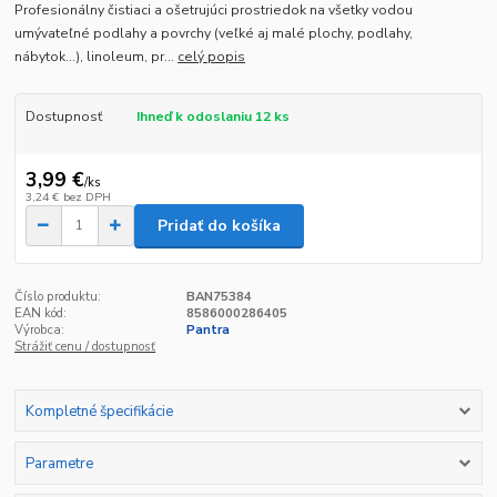
Profesionálny čistiaci a ošetrujúci prostriedok na všetky vodou
umývateľné podlahy a povrchy (veľké aj malé plochy, podlahy,
nábytok...), linoleum, pr...
celý popis
Dostupnosť
Ihneď k odoslaniu 12 ks
3,99 €
/
ks
3,24 €
bez DPH
Pridať do košíka
Číslo produktu:
BAN75384
EAN kód:
8586000286405
Výrobca:
Pantra
Strážiť cenu / dostupnosť
Kompletné špecifikácie
Parametre