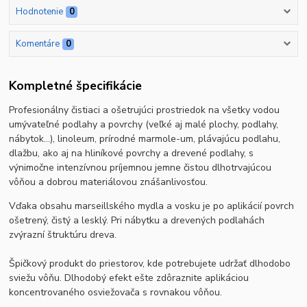
Hodnotenie
0
Komentáre
0
Kompletné špecifikácie
Profesionálny čistiaci a ošetrujúci prostriedok na všetky vodou
umývateľné podlahy a povrchy (veľké aj malé plochy, podlahy,
nábytok...), linoleum, prírodné marmole-um, plávajúcu podlahu,
dlažbu, ako aj na hliníkové povrchy a drevené podlahy, s
výnimočne intenzívnou príjemnou jemne čistou dlhotrvajúcou
vôňou a dobrou materiálovou znášanlivosťou.
Vďaka obsahu marseillského mydla a vosku je po aplikácií povrch
ošetrený, čistý a lesklý. Pri nábytku a drevených podlahách
zvýrazní štruktúru dreva.
Špičkový produkt do priestorov, kde potrebujete udržať dlhodobo
sviežu vôňu. Dlhodobý efekt ešte zdôraznite aplikáciou
koncentrovaného osviežovača s rovnakou vôňou.