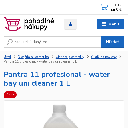
0
ks
za
0 €
Menu
Hľadať
Úvod
Drogéria a kozmetika
Čistiace prostriedky
Čistič na povrchy
Pantra 11 profesional - water bay uni cleaner 1 L
Pantra 11 profesional - water
bay uni cleaner 1 L
Akcia