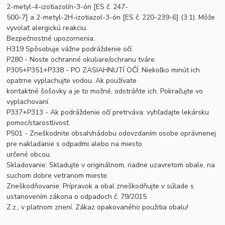
2-metyl-4-izotiazolín-3-ón [ES č. 247-
500-7] a 2-metyl-2H-izotiazol-3-ón [ES č. 220-239-6] (3:1). Môže
vyvolať alergickú reakciu.
Bezpečnostné upozornenia:
H319 Spôsobuje vážne podráždenie očí.
P280 - Noste ochranné okuliare/ochranu tváre.
P305+P351+P338 - PO ZASIAHNUTÍ OČÍ: Niekoľko minút ich
opatrne vyplachujte vodou. Ak používate
kontaktné šošovky a je to možné, odstráňte ich. Pokračujte vo
vyplachovaní.
P337+P313 - Ak podráždenie očí pretrváva: vyhľadajte lekársku
pomoc/starostlivosť.
P501 - Zneškodnite obsah/nádobu odovzdaním osobe oprávnenej
pre nakladanie s odpadmi alebo na miesto
určené obcou.
Skladovanie: Skladujte v originálnom, riadne uzavretom obale, na
suchom dobre vetranom mieste.
Zneškodňovanie: Prípravok a obal zneškodňujte v súlade s
ustanovením zákona o odpadoch č. 79/2015
Z.z., v platnom znení. Zákaz opakovaného použitia obalu!