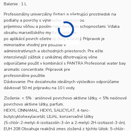
Balenie : 1 L
Profesionálny univerzálny čistiaci a ošetrujúci prostriedok na
podlahy a povrchy s výnimočne intenzívnou
príjemnou vôňou a posilnenými čistiacimi schopnosťami. Vďaka
obsahu marseillského mydla a vosku je
po aplikácií povrch ošetrený, čistý a lesklý. Prípravok je
mimoriadne vhodný pre použitie v
administratívnych a obchodných priestoroch. Pre ešte
intenzívnejší zážitok z unikátnej dlhotrvajúcej vône
odporúčame použiť v kombinácií s PANTRA Profesional water bay
aromatic concentrate. Prípravok pre
profesionálne použitie.
Dávkovanie: Pre dosiahnutie ideálnych výsledkov odporúčame
dávkovať 50 ml prípravku na 10 l vody.
Zloženie: < 5% : aniónové povrchovo aktívne látky, < 5% neiónové
povrchovo aktívne látky, parfum,
HEXYL CINNAMAL, HEXYL SALICYLAT, 4-terc-
butylcyklohexylacetát, LILIAL, konzervačné látky
(5-chlór-2-metyl-4-izotiazolín-3-ón a 2-metyl-2H-izotiazol-3-ón).
EUH 208 Obsahuje reakčná zmes zložená z týchto látok: 5-chlór-