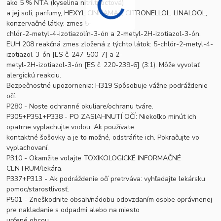
ako 5 % NTA (kyselina nitriltrioctová)
a jej soli, parfumy, HEXYL CINNAMAL, CITRONELLOL, LINALOOL,
konzervačné látky: zmes 5-
chlór-2-metyl-4-izotiazolín-3-ón a 2-metyl-2H-izotiazol-3-ón.
EUH 208 reakčná zmes zložená z týchto látok: 5-chlór-2-metyl-4-
izotiazol-3-ón [ES č. 247-500-7] a 2-
metyl-2H-izotiazol-3-ón [ES č. 220-239-6] (3:1). Môže vyvolať
alergickú reakciu.
Bezpečnostné upozornenia: H319 Spôsobuje vážne podráždenie
očí.
P280 - Noste ochranné okuliare/ochranu tváre.
P305+P351+P338 - PO ZASIAHNUTÍ OČÍ: Niekoľko minút ich
opatrne vyplachujte vodou. Ak používate
kontaktné šošovky a je to možné, odstráňte ich. Pokračujte vo
vyplachovaní.
P310 - Okamžite volajte TOXIKOLOGICKÉ INFORMAČNÉ
CENTRUM/lekára.
P337+P313 - Ak podráždenie očí pretrváva: vyhľadajte lekársku
pomoc/starostlivosť.
P501 - Zneškodnite obsah/nádobu odovzdaním osobe oprávnenej
pre nakladanie s odpadmi alebo na miesto
určené obcou.