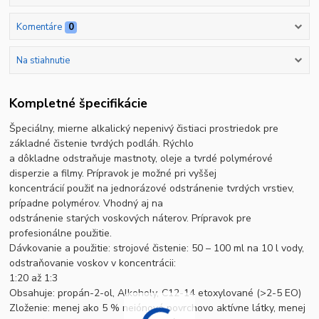
Komentáre
0
Na stiahnutie
Kompletné špecifikácie
Špeciálny, mierne alkalický nepenivý čistiaci prostriedok pre
základné čistenie tvrdých podláh. Rýchlo
a dôkladne odstraňuje mastnoty, oleje a tvrdé polymérové
disperzie a filmy. Prípravok je možné pri vyššej
koncentrácií použiť na jednorázové odstránenie tvrdých vrstiev,
prípadne polymérov. Vhodný aj na
odstránenie starých voskových náterov. Prípravok pre
profesionálne použitie.
Dávkovanie a použitie: strojové čistenie: 50 – 100 ml na 10 l vody,
odstraňovanie voskov v koncentrácii:
1:20 až 1:3
Obsahuje: propán-2-ol, Alkoholy, C12-14 etoxylované (>2-5 EO)
Zloženie: menej ako 5 % neiónové povrchovo aktívne látky, menej