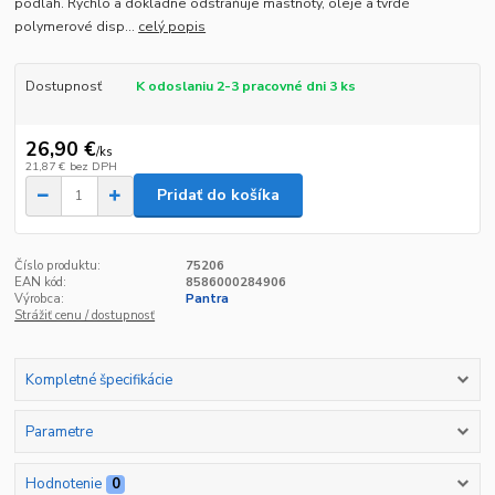
podláh. Rýchlo a dôkladne odstraňuje mastnoty, oleje a tvrdé
polymerové disp...
celý popis
Dostupnosť
K odoslaniu 2-3 pracovné dni 3 ks
26,90 €
/
ks
21,87 €
bez DPH
Pridať do košíka
Číslo produktu:
75206
EAN kód:
8586000284906
Výrobca:
Pantra
Strážiť cenu / dostupnosť
Kompletné špecifikácie
Parametre
Hodnotenie
0