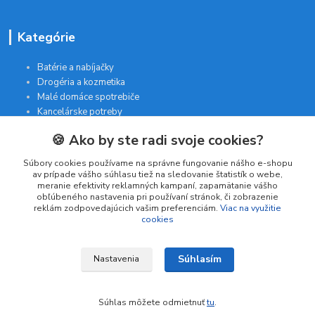
Kategórie
Batérie a nabíjačky
Drogéria a kozmetika
Malé domáce spotrebiče
Kancelárske potreby
🍪 Ako by ste radi svoje cookies?
Kontakt
Súbory cookies používame na správne fungovanie nášho e-shopu
av prípade vášho súhlasu tiež na sledovanie štatistík o webe,
meranie efektivity reklamných kampaní, zapamätanie vášho
INTERGAM s.r.o
obľúbeného nastavenia pri používaní stránok, či zobrazenie
Jelšová 5
reklám zodpovedajúcich vašim preferenciám.
Viac na využitie
cookies
831 01 Bratislava
obchod@pohodlne-nakupy.sk
Súhlasím
Nastavenia
Súhlas môžete odmietnuť
tu
.
Vytvorené na
Eshop-rychlo.sk