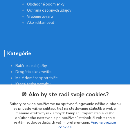
Obchodné podmienky
Ochrana osobných údajov
Vrátenie tovaru
Ako reklamovať
Kategórie
Batérie a nabíjačky
Drogéria a kozmetika
Malé domáce spotrebiče
Kancelárske potreby
🍪 Ako by ste radi svoje cookies?
Kontakt
Súbory cookies používame na správne fungovanie nášho e-shopu
av prípade vášho súhlasu tiež na sledovanie štatistík o webe,
meranie efektivity reklamných kampaní, zapamätanie vášho
INTERGAM s.r.o
obľúbeného nastavenia pri používaní stránok, či zobrazenie
reklám zodpovedajúcich vašim preferenciám.
Viac na využitie
Jelšová 5
cookies
831 01 Bratislava