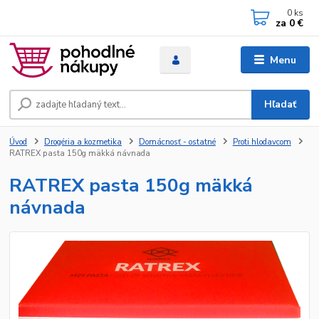
0
ks
za
0 €
Menu
Hľadať
Úvod
Drogéria a kozmetika
Domácnosť - ostatné
Proti hlodavcom
RATREX pasta 150g mäkká návnada
RATREX pasta 150g mäkká
návnada