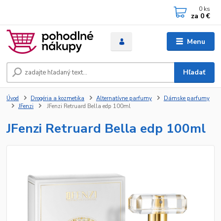
0
ks
za
0 €
Menu
Hľadať
Úvod
Drogéria a kozmetika
Alternatívne parfumy
Dámske parfumy
JFenzi
JFenzi Retruard Bella edp 100ml
JFenzi Retruard Bella edp 100ml