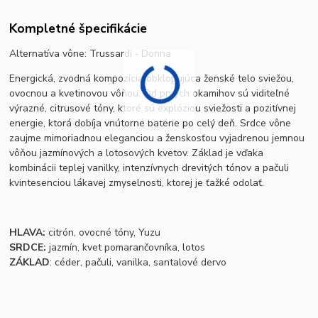
Kompletné špecifikácie
Alternatíva vône: Trussardi ‐ Donna
Energická, zvodná kompozícia obklopujúca ženské telo sviežou,
ovocnou a kvetinovou vôňou. Od prvých okamihov sú viditeľné
výrazné, citrusové tóny, ktoré sú explóziou sviežosti a pozitívnej
energie, ktorá dobíja vnútorné batérie po celý deň. Srdce vône
zaujme mimoriadnou eleganciou a ženskosťou vyjadrenou jemnou
vôňou jazmínových a lotosových kvetov. Základ je vďaka
kombinácii teplej vanilky, intenzívnych drevitých tónov a pačuli
kvintesenciou lákavej zmyselnosti, ktorej je ťažké odolať.
HLAVA:
citrón, ovocné tóny, Yuzu
SRDCE:
jazmín, kvet pomarančovníka, lotos
ZÁKLAD
: céder, pačuli, vanilka, santalové dervo