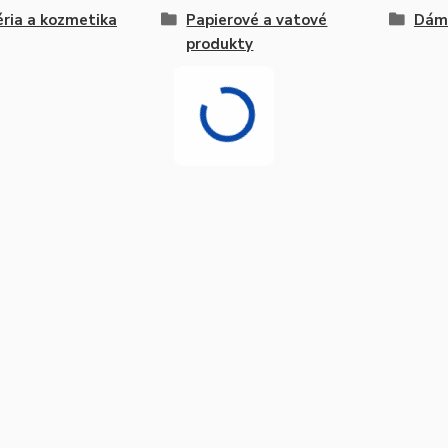
ria a kozmetika
Papierové a vatové
Dáms
produkty