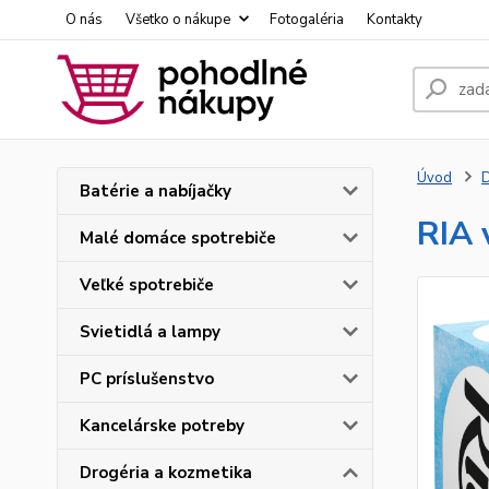
O nás
Všetko o nákupe
Fotogaléria
Kontakty
Úvod
D
Batérie a nabíjačky
RIA 
Malé domáce spotrebiče
Veľké spotrebiče
Svietidlá a lampy
PC príslušenstvo
Kancelárske potreby
Drogéria a kozmetika