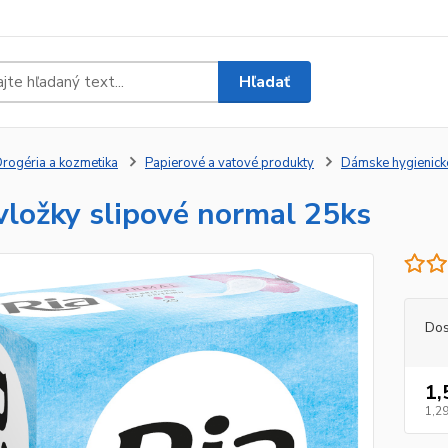
Hľadať
rogéria a kozmetika
Papierové a vatové produkty
Dámske hygienick
vložky slipové normal 25ks
Dos
1,
1,29