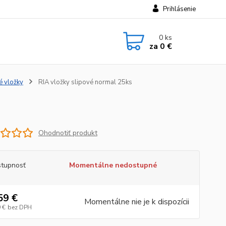
Prihlásenie
0
ks
za
0 €
é vložky
RIA vložky slipové normal 25ks
Ohodnotiť produkt
tupnosť
Momentálne nedostupné
59 €
Momentálne nie je k dispozícii
 €
bez DPH