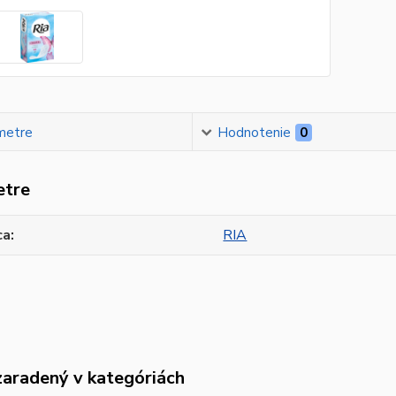
metre
Hodnotenie
0
etre
ca
RIA
zaradený v kategóriách