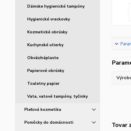
Dámske hygienické tampóny
Hygienické vreckovky
Kozmetické obrúsky
Para
Kuchynské utierky
Obväz/náplaste
Param
Papierové obrúsky
Výrob
Toaletny papier
Vata, vatové tampóny, tyčinky
Pleťová kozmetika
Pomôcky do domácnosti
Tovar 