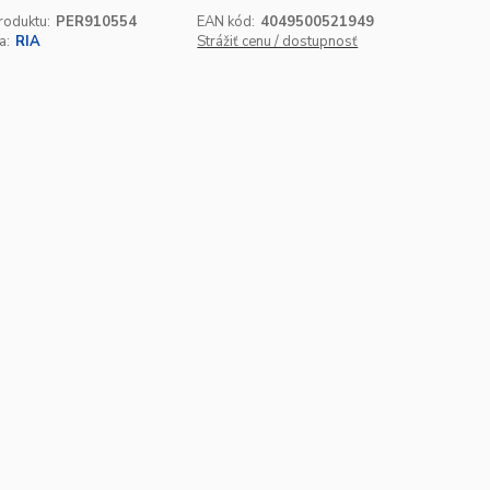
roduktu:
PER910554
EAN kód:
4049500521949
a:
RIA
Strážiť cenu / dostupnosť