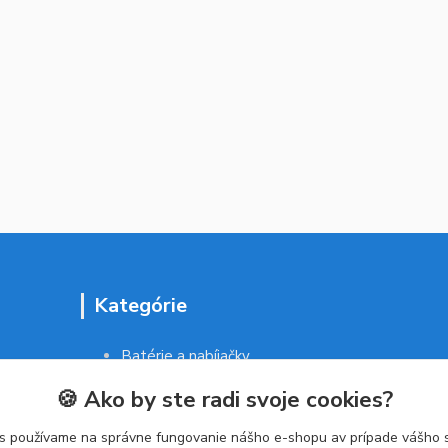
Kategórie
Batérie a nabíjačky
Drogéria a kozmetika
🍪 Ako by ste radi svoje cookies?
Malé domáce spotrebiče
Kancelárske potreby
s používame na správne fungovanie nášho e-shopu av prípade vášho s