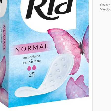
Číslo p
Výrobc