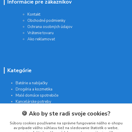
Informácie pre zákazníkov
Kontakt
Obchodné podmienky
Ochrana osobných údajov
Vrátenie tovaru
Ako reklamovať
Kategórie
Batérie a nabíjačky
Drogéria a kozmetika
Malé domáce spotrebiče
Kancelárske potreby
🍪 Ako by ste radi svoje cookies?
Kontakt
Súbory cookies používame na správne fungovanie nášho e-shopu
av prípade vášho súhlasu tiež na sledovanie štatistík o webe,