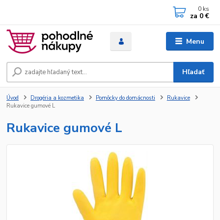
0
ks
za
0 €
Menu
Hľadať
Úvod
Drogéria a kozmetika
Pomôcky do domácnosti
Rukavice
Rukavice gumové L
Rukavice gumové L