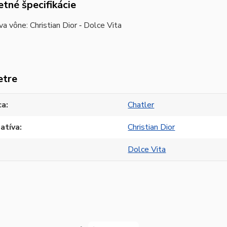
tné špecifikácie
íva vône:
Christian Dior ‐ Dolce Vita
etre
ca
Chatler
atíva
Christian Dior
Dolce Vita