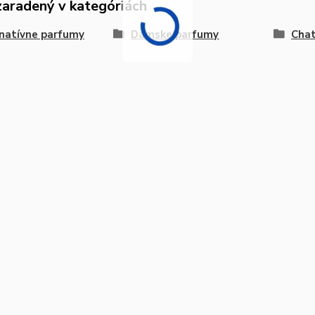
zaradený v kategóriách
natívne parfumy
Dámske parfumy
Chat