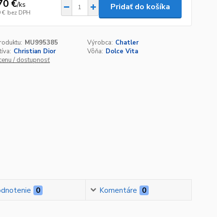
70 €
/
ks
Pridať do košíka
 €
bez DPH
roduktu:
MU995385
Výrobca:
Chatler
tíva:
Christian Dior
Vôňa:
Dolce Vita
 cenu / dostupnosť
dnotenie
0
Komentáre
0