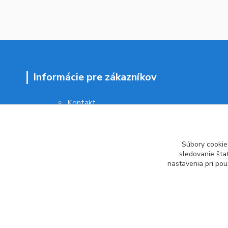
Informácie pre zákazníkov
Kontakt
Obchodné podmienky
Ochrana osobných údajov
Vrátenie tovaru
Súbory cookie
Ako reklamovať
sledovanie šta
nastavenia pri pou