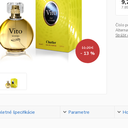
9,
7,89
Číslo p
Alterna
Strážiť
11,20 €
- 13 %
etné špecifikácie
Parametre
Ho