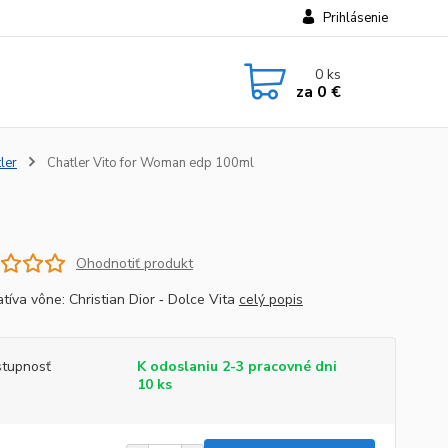
Prihlásenie
0
ks
za
0 €
ler
Chatler Vito for Woman edp 100ml
Ohodnotiť produkt
tíva vône: Christian Dior ‐ Dolce Vita
celý popis
tupnosť
K odoslaniu 2-3 pracovné dni
10 ks