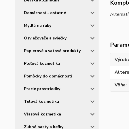
Detská kozmetika
Komple
Domácnosť - ostatné
Alternat
Mydlá na ruky
Osviežovače a sviečky
Param
Papierové a vatové produkty
Výrob
Pleťová kozmetika
Altern
Pomôcky do domácnosti
Vôňa
Pracie prostriedky
Telová kozmetika
Vlasová kozmetika
Zubné pasty a kefky