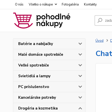
O nás
Všetko o nákupe
Fotogaléria
Kontakty
Úvod
D
Batérie a nabíjačky
Chat
Malé domáce spotrebiče
Veľké spotrebiče
Svietidlá a lampy
PC príslušenstvo
Kancelárske potreby
Drogéria a kozmetika