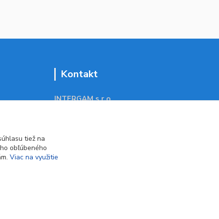
Kontakt
INTERGAM s.r.o
Jelšová 5
831 01 Bratislava
obchod@pohodlne-nakupy.sk
úhlasu tiež na
ášho obľúbeného
iám.
Viac na využitie