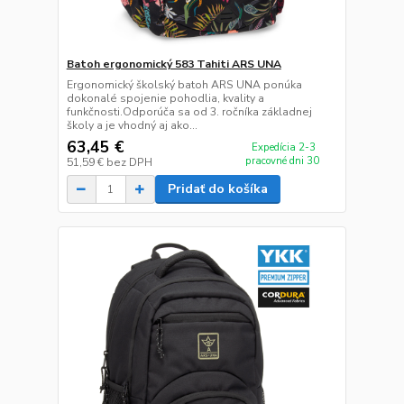
Batoh ergonomický 583 Tahiti ARS UNA
Ergonomický školský batoh ARS UNA ponúka
dokonalé spojenie pohodlia, kvality a
funkčnosti.Odporúča sa od 3. ročníka základnej
školy a je vhodný aj ako...
63,45 €
Expedícia 2-3
pracovné dni 30
51,59 €
bez DPH
Pridať do košíka