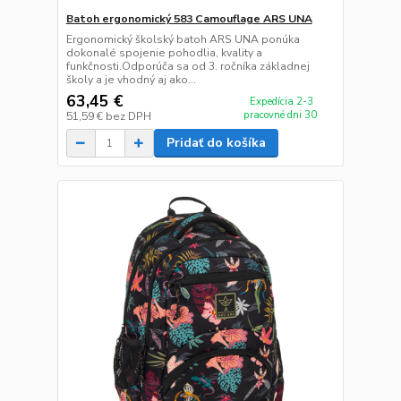
Batoh ergonomický 583 Camouflage ARS UNA
Ergonomický školský batoh ARS UNA ponúka
dokonalé spojenie pohodlia, kvality a
funkčnosti.Odporúča sa od 3. ročníka základnej
školy a je vhodný aj ako...
63,45 €
Expedícia 2-3
pracovné dni 30
51,59 €
bez DPH
Pridať do košíka