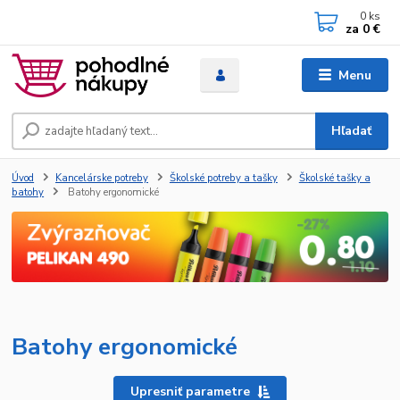
0
ks
za
0 €
Menu
Hľadať
Úvod
Kancelárske potreby
Školské potreby a tašky
Školské tašky a
batohy
Batohy ergonomické
Batohy ergonomické
Upresniť parametre