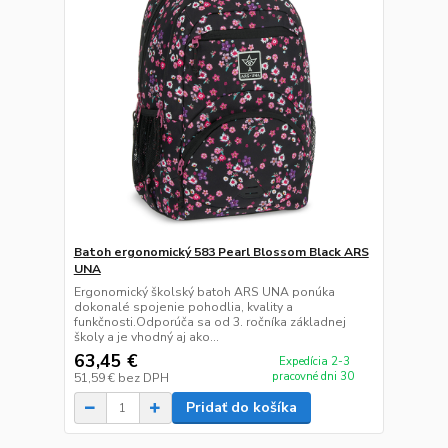
Batoh ergonomický 583 Pearl Blossom Black ARS
UNA
Ergonomický školský batoh ARS UNA ponúka
dokonalé spojenie pohodlia, kvality a
funkčnosti.Odporúča sa od 3. ročníka základnej
školy a je vhodný aj ako...
63,45 €
Expedícia 2-3
pracovné dni 30
51,59 €
bez DPH
Pridať do košíka