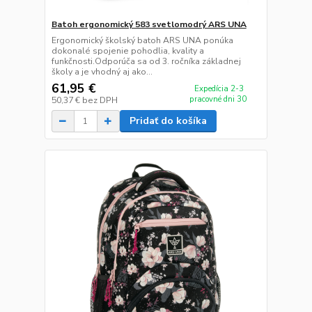
Batoh ergonomický 583 svetlomodrý ARS UNA
Ergonomický školský batoh ARS UNA ponúka
dokonalé spojenie pohodlia, kvality a
funkčnosti.Odporúča sa od 3. ročníka základnej
školy a je vhodný aj ako...
61,95 €
Expedícia 2-3
pracovné dni 30
50,37 €
bez DPH
Pridať do košíka