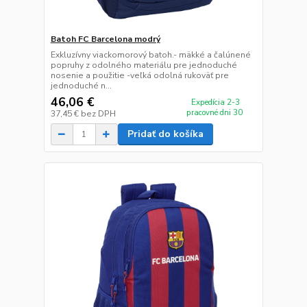
Batoh FC Barcelona modrý
Exkluzívny viackomorový batoh.- mäkké a čalúnené
popruhy z odolného materiálu pre jednoduché
nosenie a použitie -veľká odolná rukoväť pre
jednoduché n...
46,06 €
Expedícia 2-3
pracovné dni 30
37,45 €
bez DPH
Pridať do košíka