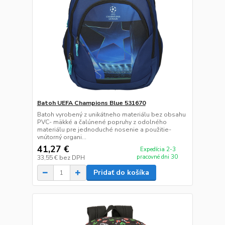
Batoh UEFA Champions Blue 531670
Batoh vyrobený z unikátneho materiálu bez obsahu
PVC- mäkké a čalúnené popruhy z odolného
materiálu pre jednoduché nosenie a použitie-
vnútorný organi...
41,27 €
Expedícia 2-3
pracovné dni 30
33,55 €
bez DPH
Pridať do košíka