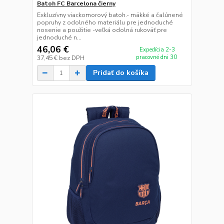
Batoh FC Barcelona čierny
Exkluzívny viackomorový batoh.- mäkké a čalúnené
popruhy z odolného materiálu pre jednoduché
nosenie a použitie -veľká odolná rukoväť pre
jednoduché n...
46,06 €
Expedícia 2-3
pracovné dni 30
37,45 €
bez DPH
Pridať do košíka