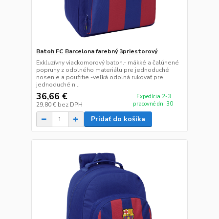
Batoh FC Barcelona farebný 3priestorový
Exkluzívny viackomorový batoh.- mäkké a čalúnené
popruhy z odolného materiálu pre jednoduché
nosenie a použitie -veľká odolná rukoväť pre
jednoduché n...
36,66 €
Expedícia 2-3
pracovné dni 30
29,80 €
bez DPH
Pridať do košíka