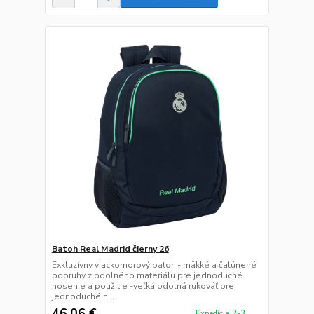
Batoh Real Madrid čierny 26
Exkluzívny viackomorový batoh.- mäkké a čalúnené
popruhy z odolného materiálu pre jednoduché
nosenie a použitie -veľká odolná rukoväť pre
jednoduché n...
46,06 €
Expedícia 2-3