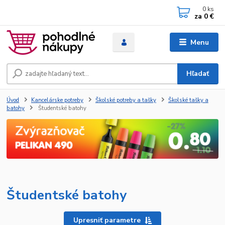
0
ks
za
0 €
Menu
Hľadať
Úvod
Kancelárske potreby
Školské potreby a tašky
Školské tašky a
batohy
Študentské batohy
Študentské batohy
Upresniť parametre