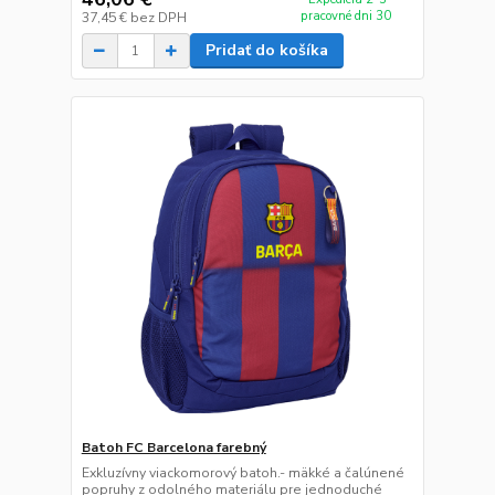
pracovné dni 30
37,45 €
bez DPH
Pridať do košíka
Batoh FC Barcelona farebný
Exkluzívny viackomorový batoh.- mäkké a čalúnené
popruhy z odolného materiálu pre jednoduché