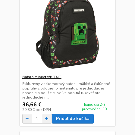
Batoh Minecraft TNT
Exkluzívny viackomorový batoh.- mäkké a čalúnené
popruhy z odolného materiálu pre jednoduché
nosenie a použitie -veľká odolná rukoväť pre
jednoduché n...
36,66 €
Expedícia 2-3
pracovné dni 30
29,80 €
bez DPH
Pridať do košíka