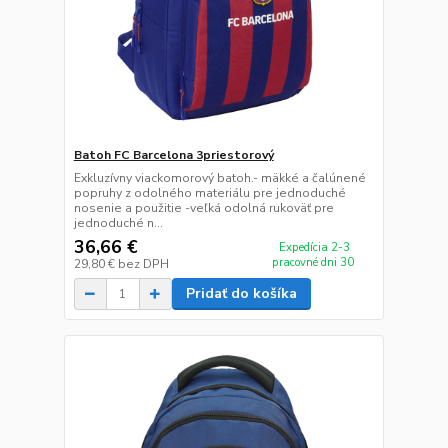
Batoh FC Barcelona 3priestorový
Exkluzívny viackomorový batoh.- mäkké a čalúnené
popruhy z odolného materiálu pre jednoduché
nosenie a použitie -veľká odolná rukoväť pre
jednoduché n...
36,66 €
Expedícia 2-3
pracovné dni 30
29,80 €
bez DPH
Pridať do košíka