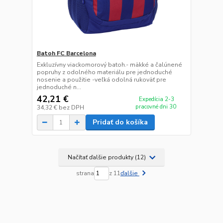
Batoh FC Barcelona
Exkluzívny viackomorový batoh.- mäkké a čalúnené
popruhy z odolného materiálu pre jednoduché
nosenie a použitie -veľká odolná rukoväť pre
jednoduché n...
42,21 €
Expedícia 2-3
pracovné dni 30
34,32 €
bez DPH
Pridať do košíka
Načítať ďalšie produkty (12)
strana
z 11
ďalšie