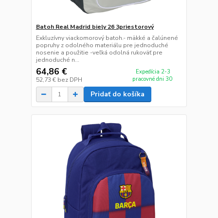
Batoh Real Madrid biely 26 3priestorový
Exkluzívny viackomorový batoh.- mäkké a čalúnené
popruhy z odolného materiálu pre jednoduché
nosenie a použitie -veľká odolná rukoväť pre
jednoduché n...
64,86 €
Expedícia 2-3
pracovné dni 30
52,73 €
bez DPH
Pridať do košíka