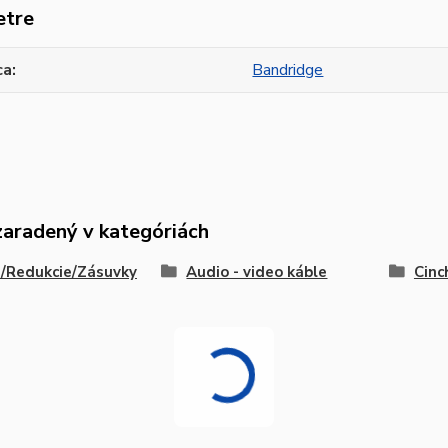
etre
ca
Bandridge
zaradený v kategóriách
/Redukcie/Zásuvky
Audio - video káble
Cinc