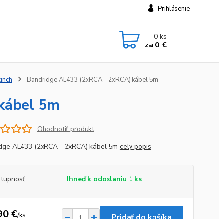
Prihlásenie
0
ks
za
0 €
cinch
Bandridge AL433 (2xRCA - 2xRCA) kábel 5m
kábel 5m
Ohodnotiť produkt
dge AL433 (2xRCA - 2xRCA) kábel 5m
celý popis
tupnosť
Ihneď k odoslaniu 1 ks
90 €
/
ks
Pridať do košíka