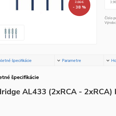
3,98
7,90 €
- 38 %
Číslo p
Výrobc
etné špecifikácie
Parametre
Ho
tné špecifikácie
ridge AL433 (2xRCA - 2xRCA) 