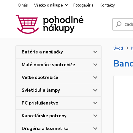
O nás
Všetko o nákupe
Fotogaléria
Kontakty
Úvod
K
Batérie a nabíjačky
Band
Malé domáce spotrebiče
Veľké spotrebiče
Svietidlá a lampy
PC príslušenstvo
Kancelárske potreby
Drogéria a kozmetika