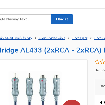
Hľadať
áble/Redukcie/Zásuvky
Audio - video káble
Cinch a jack
Cinch - 
ridge AL433 (2xRCA - 2xRCA) 
Bandri
Dos
4,