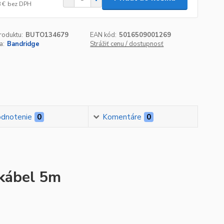
 €
bez DPH
roduktu:
BUTO134679
EAN kód:
5016509001269
a:
Bandridge
Strážiť cenu / dostupnosť
dnotenie
0
Komentáre
0
kábel 5m