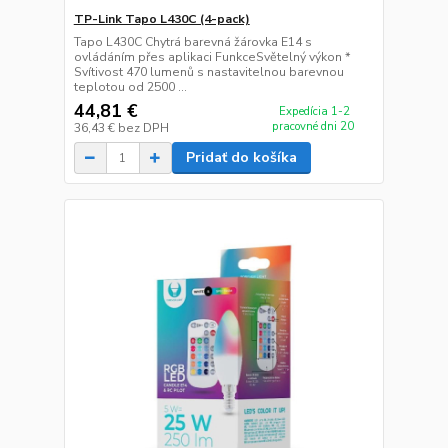
TP-Link Tapo L430C (4-pack)
Tapo L430C Chytrá barevná žárovka E14 s
ovládáním přes aplikaci FunkceSvětelný výkon *
Svítivost 470 lumenů s nastavitelnou barevnou
teplotou od 2500 ...
44,81 €
Expedícia 1-2
pracovné dni 20
36,43 €
bez DPH
Pridať do košíka