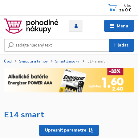
0
ks
za
0 €
Menu
Hľadať
Úvod
Svietidlá a lampy
Smart žiarovky
E14 smart
E14 smart
Upresniť parametre