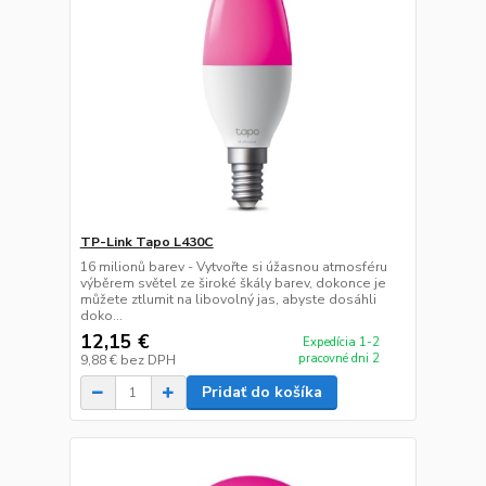
TP-Link Tapo L430C
16 milionů barev - Vytvořte si úžasnou atmosféru
výběrem světel ze široké škály barev, dokonce je
můžete ztlumit na libovolný jas, abyste dosáhli
doko...
12,15 €
Expedícia 1-2
pracovné dni 2
9,88 €
bez DPH
Pridať do košíka