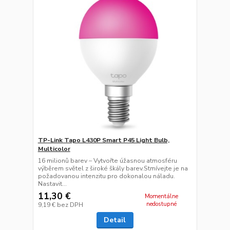
TP-Link Tapo L430P Smart P45 Light Bulb,
Multicolor
16 milionů barev – Vytvořte úžasnou atmosféru
výběrem světel z široké škály barev.Stmívejte je na
požadovanou intenzitu pro dokonalou náladu.
Nastavit...
11,30 €
Momentálne
nedostupné
9,19 €
bez DPH
Detail