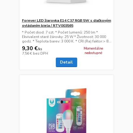
Forever LED žiarovka E14 C37 RGB 5W s diaľkovým
ovládaním biela / RTV003565
* Počet diod: 7 szt. * Počet lumenů: 250 lm *
Ekvivalent staré žárovky: 25 W * Životnost: 30 000
godz. * Teplota barev: 3 000 K. * CRI (Ra) faktor:> 8...
9,30 €
Momentálne
/
ks
nedostupné
7,56 €
bez DPH
Detail