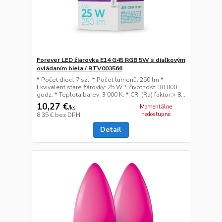
Forever LED žiarovka E14 G45 RGB 5W s diaľkovým
ovládaním biela / RTV003566
* Počet diod: 7 szt. * Počet lumenů: 250 lm *
Ekvivalent staré žárovky: 25 W * Životnost: 30 000
godz. * Teplota barev: 3 000 K. * CRI (Ra) faktor:> 8...
10,27 €
Momentálne
/
ks
nedostupné
8,35 €
bez DPH
Detail