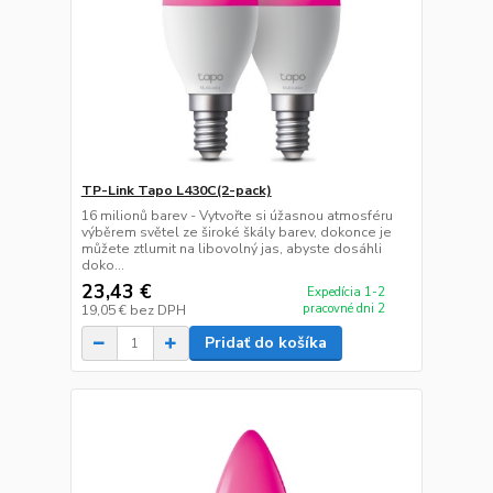
TP-Link Tapo L430C(2-pack)
16 milionů barev - Vytvořte si úžasnou atmosféru
výběrem světel ze široké škály barev, dokonce je
můžete ztlumit na libovolný jas, abyste dosáhli
doko...
23,43 €
Expedícia 1-2
pracovné dni 2
19,05 €
bez DPH
Pridať do košíka