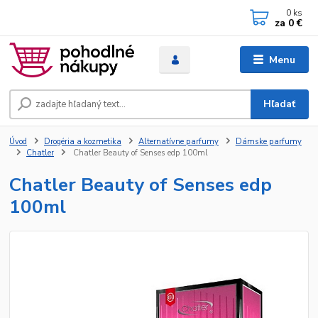
0
ks
za
0 €
Menu
Hľadať
Úvod
Drogéria a kozmetika
Alternatívne parfumy
Dámske parfumy
Chatler
Chatler Beauty of Senses edp 100ml
Chatler Beauty of Senses edp
100ml