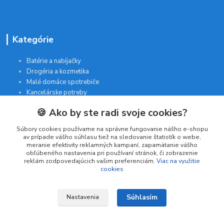
Kategórie
Batérie a nabíjačky
Drogéria a kozmetika
Malé domáce spotrebiče
Kancelárske potreby
🍪 Ako by ste radi svoje cookies?
Kontakt
Súbory cookies používame na správne fungovanie nášho e-shopu
av prípade vášho súhlasu tiež na sledovanie štatistík o webe,
meranie efektivity reklamných kampaní, zapamätanie vášho
INTERGAM s.r.o
obľúbeného nastavenia pri používaní stránok, či zobrazenie
Jelšová 5
reklám zodpovedajúcich vašim preferenciám.
Viac na využitie
cookies
831 01 Bratislava
obchod@pohodlne-nakupy.sk
Súhlasím
Nastavenia