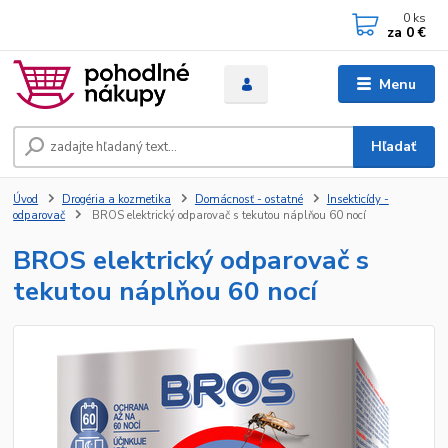
0
ks
za
0 €
Menu
Hľadať
Úvod
Drogéria a kozmetika
Domácnosť - ostatné
Insekticídy -
odparovač
BROS elektrický odparovač s tekutou náplňou 60 nocí
BROS elektrický odparovač s
tekutou náplňou 60 nocí