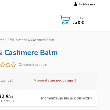
Prihlásenie
0
ks
za
0 €
áž 1,275L Almond & Cashmere Balm
& Cashmere Balm
Ohodnotiť produkt
tupnosť
Momentálne nedostupné
32 €
/
ks
Momentálne nie je k dispozícii
 €
bez DPH