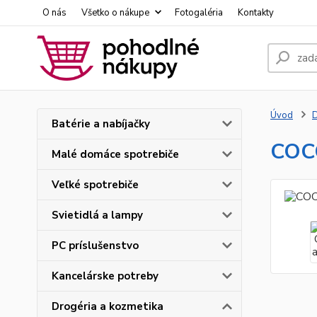
O nás
Všetko o nákupe
Fotogaléria
Kontakty
Úvod
D
Batérie a nabíjačky
COCC
Malé domáce spotrebiče
Veľké spotrebiče
Svietidlá a lampy
PC príslušenstvo
Kancelárske potreby
Drogéria a kozmetika