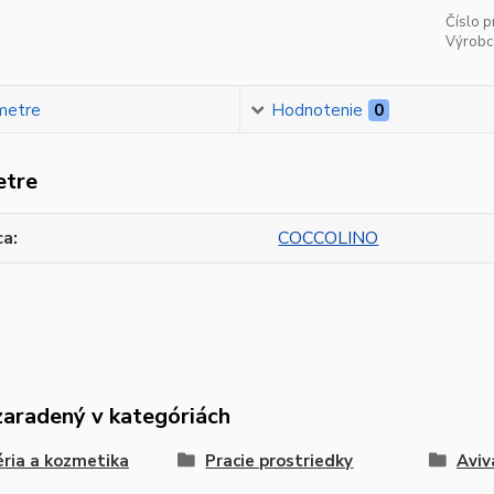
Číslo p
Výrobc
metre
Hodnotenie
0
etre
ca
COCCOLINO
zaradený v kategóriách
ria a kozmetika
Pracie prostriedky
Aviv