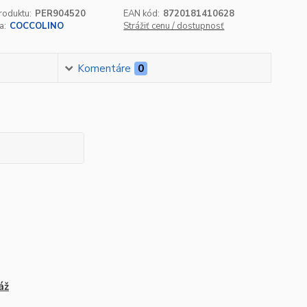
roduktu:
PER904520
EAN kód:
8720181410628
a:
COCCOLINO
Strážiť cenu / dostupnosť
Komentáre
0
áž