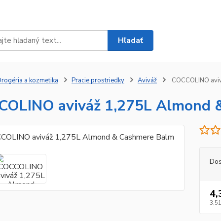
Hľadať
rogéria a kozmetika
Pracie prostriedky
Aviváž
COCCOLINO aviv
OLINO aviváž 1,275L Almond 
Dos
4,
3,51