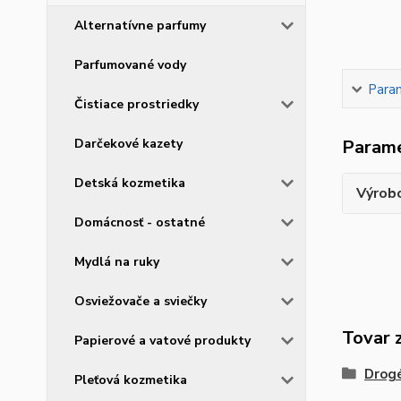
Alternatívne parfumy
Parfumované vody
Para
Čistiace prostriedky
Darčekové kazety
Param
Detská kozmetika
Výrob
Domácnosť - ostatné
Mydlá na ruky
Osviežovače a sviečky
Tovar 
Papierové a vatové produkty
Drogé
Pleťová kozmetika