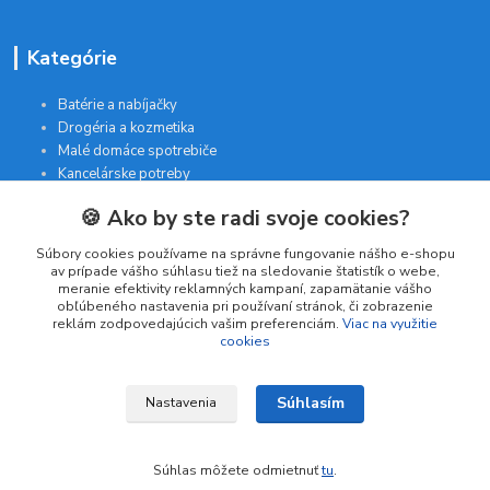
Kategórie
Batérie a nabíjačky
Drogéria a kozmetika
Malé domáce spotrebiče
Kancelárske potreby
🍪 Ako by ste radi svoje cookies?
Kontakt
Súbory cookies používame na správne fungovanie nášho e-shopu
av prípade vášho súhlasu tiež na sledovanie štatistík o webe,
meranie efektivity reklamných kampaní, zapamätanie vášho
INTERGAM s.r.o
obľúbeného nastavenia pri používaní stránok, či zobrazenie
Jelšová 5
reklám zodpovedajúcich vašim preferenciám.
Viac na využitie
cookies
831 01 Bratislava
obchod@pohodlne-nakupy.sk
Súhlasím
Nastavenia
Súhlas môžete odmietnuť
tu
.
Vytvorené na
Eshop-rychlo.sk