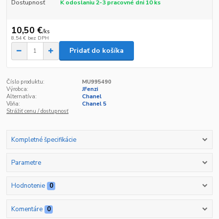
Dostupnosť
K odoslaniu 2-3 pracovné dni 10 ks
10,50 €
/
ks
8,54 €
bez DPH
Pridať do košíka
Číslo produktu:
MU995490
Výrobca:
JFenzi
Alternatíva:
Chanel
Vôňa:
Chanel 5
Strážiť cenu / dostupnosť
Kompletné špecifikácie
Parametre
Hodnotenie
0
Komentáre
0