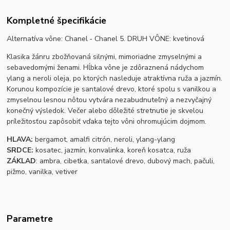
Kompletné špecifikácie
Alternatíva vône: Chanel ‐ Chanel 5. DRUH VÔNE: kvetinová
Klasika žánru zbožňovaná silnými, mimoriadne zmyselnými a
sebavedomými ženami. Hĺbka vône je zdôraznená nádychom
ylang a neroli oleja, po ktorých nasleduje atraktívna ruža a jazmín.
Korunou kompozície je santalové drevo, ktoré spolu s vanilkou a
zmyselnou lesnou nôtou vytvára nezabudnuteľný a nezvyčajný
konečný výsledok. Večer alebo dôležité stretnutie je skvelou
príležitosťou zapôsobiť vďaka tejto vôni ohromujúcim dojmom.
HLAVA:
bergamot, amalfi citrón, neroli, ylang-ylang
SRDCE:
kosatec, jazmín, konvalinka, koreň kosatca, ruža
ZÁKLAD
: ambra, cibetka, santalové drevo, dubový mach, pačuli,
pižmo, vanilka, vetiver
Parametre