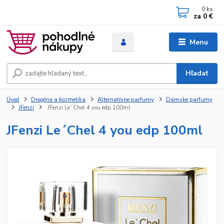
0
ks
za
0 €
Menu
Hľadať
Úvod
Drogéria a kozmetika
Alternatívne parfumy
Dámske parfumy
JFenzi
JFenzi Le´Chel 4 you edp 100ml
JFenzi Le´Chel 4 you edp 100ml